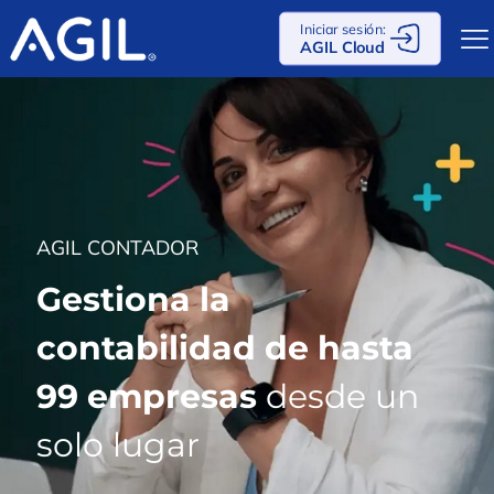
Iniciar sesión:
AGIL Cloud
AGIL CONTADOR
Gestiona la
contabilidad de hasta
99 empresas
desde un
solo lugar