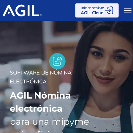
Iniciar sesión:
AGIL Cloud
SOFTWARE DE NÓMINA
ELECTRÓNICA
AGIL Nómina
electrónica
para una mipyme