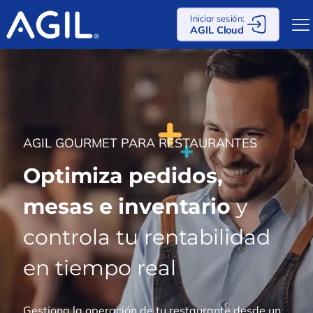
Iniciar sesión:
AGIL Cloud
AGIL GOURMET PARA RESTAURANTES
Optimiza pedidos,
mesas e inventario
y
controla tu rentabilidad
en tiempo real
Gestiona la operación de tu restaurante desde un