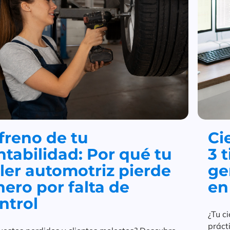
 freno de tu
Ci
ntabilidad: Por qué tu
3 
ller automotriz pierde
ge
nero por falta de
en
ntrol
¿Tu c
práct