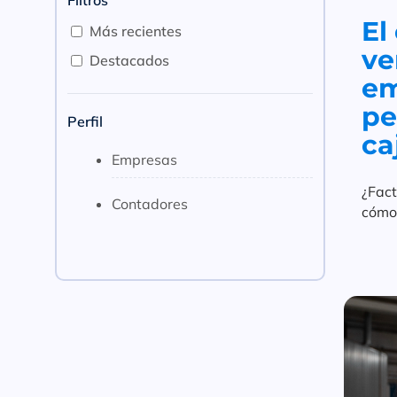
Filtros
El
Más recientes
ve
Destacados
em
pe
Perfil
ca
Empresas
¿Fact
Contadores
cómo 
cómo 