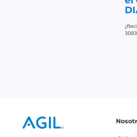
el
DI
¿Reci
3083 
factu
Nosot