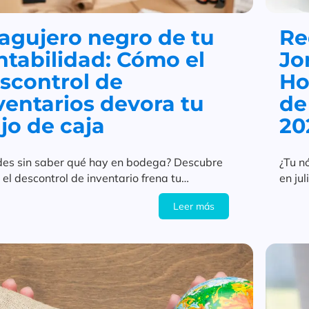
 agujero negro de tu
Re
ntabilidad: Cómo el
Jo
scontrol de
Ho
ventarios devora tu
de
ujo de caja
20
des sin saber qué hay en bodega? Descubre
¿Tu n
el descontrol de inventario frena tu
en ju
miento y cómo un ERP lo evita.
y hor
Leer más