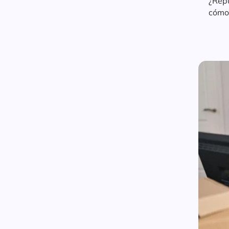
¿Repu
cómo 
acele