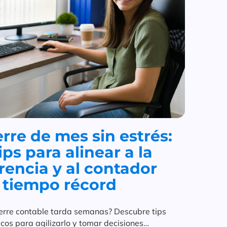
erre de mes sin estrés:
tips para alinear a la
rencia y al contador
 tiempo récord
ierre contable tarda semanas? Descubre tips
icos para agilizarlo y tomar decisiones