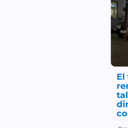
El
re
ta
di
co