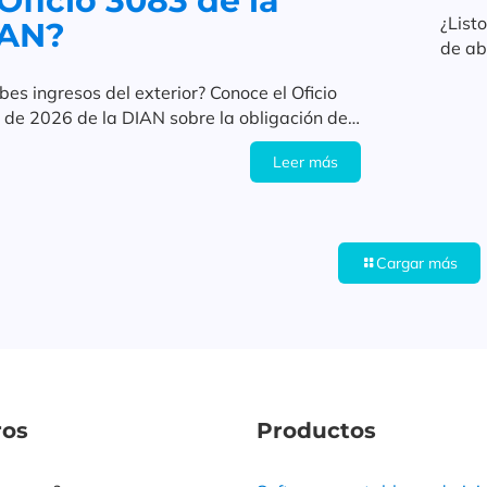
 Oficio 3083 de la
¿List
AN?
de ab
sanci
bes ingresos del exterior? Conoce el Oficio
de 2026 de la DIAN sobre la obligación de
rar electrónicamente.
Leer más
Cargar más
ros
Productos