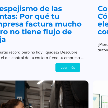
 espejismo de las
Co
ntas: Por qué tu
Có
presa factura mucho
ele
ro no tiene flujo de
co
ja
¿Pier
autom
uras récord pero no hay liquidez? Descubre
finan
el descontrol de tu cartera frena tu empresa y
un ERP lo evita.
Leer más