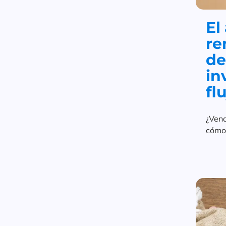
El
re
de
in
fl
¿Ven
cómo 
creci