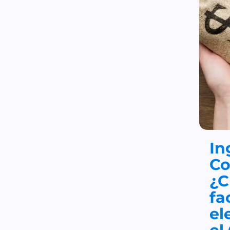
In
Co
¿C
fa
el