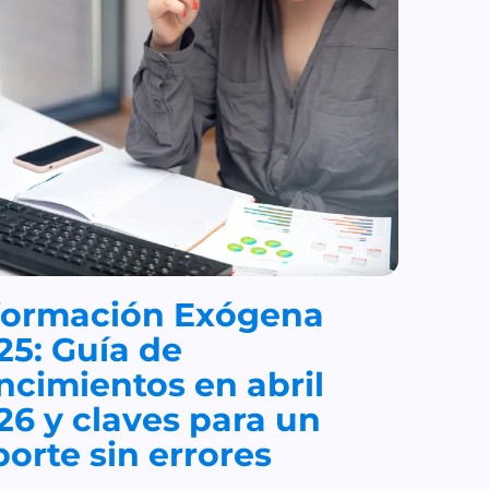
formación Exógena
25: Guía de
ncimientos en abril
26 y claves para un
porte sin errores