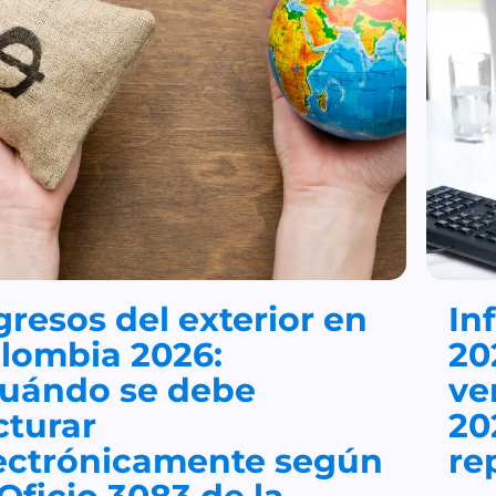
gresos del exterior en
In
lombia 2026:
20
uándo se debe
ve
cturar
20
ectrónicamente según
re