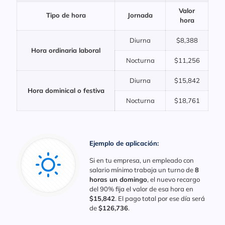
Valor
Tipo de hora
Jornada
hora
Diurna
$8,388
Hora ordinaria laboral
Nocturna
$11,256
Diurna
$15,842
Hora dominical o festiva
Nocturna
$18,761
Ejemplo de aplicación:
Si en tu empresa, un empleado con
salario mínimo trabaja un turno de
8
horas un domingo
, el nuevo recargo
del 90% fija el valor de esa hora en
$15,842
. El pago total por ese día será
de
$126,736
.