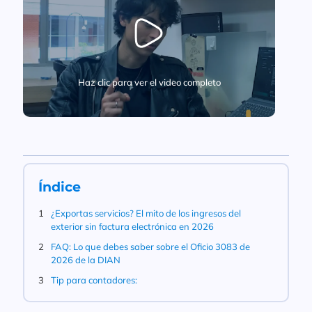
Haz clic para ver el video completo
Índice
¿Exportas servicios? El mito de los ingresos del
exterior sin factura electrónica en 2026
FAQ: Lo que debes saber sobre el Oficio 3083 de
2026 de la DIAN
Tip para contadores: