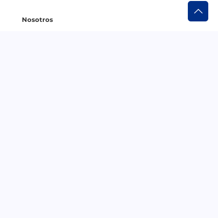
Nosotros
¿Quiénes somos?
Trabaja con nosotros
Informes BIC
Clientes
Ingresar a AGIL Cloud
Soporte